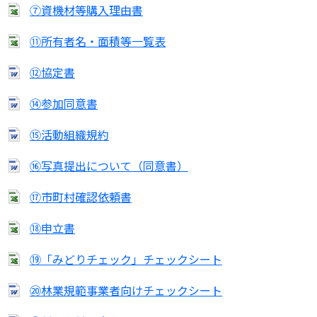
⑦資機材等購入理由書
⑪所有者名・面積等一覧表
⑫協定書
⑭参加同意書
⑮活動組織規約
⑯写真提出について（同意書）
⑰市町村確認依頼書
⑱申立書
⑲「みどりチェック」チェックシート
⑳林業規範事業者向けチェックシート