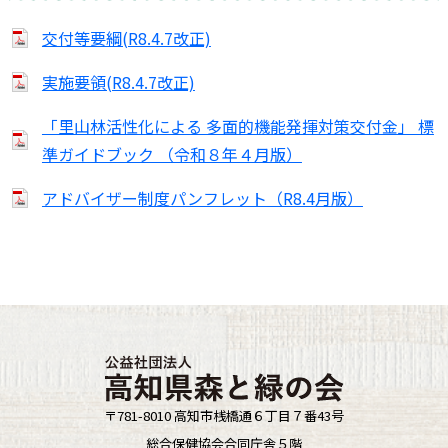
交付等要綱(R8.4.7改正)
実施要領(R8.4.7改正)
「里山林活性化による 多面的機能発揮対策交付金」 標
準ガイドブック （令和８年４月版）
アドバイザー制度パンフレット（R8.4月版）
〒781-8010 高知市桟橋通６丁目７番43号
総合保健協会合同庁舎５階