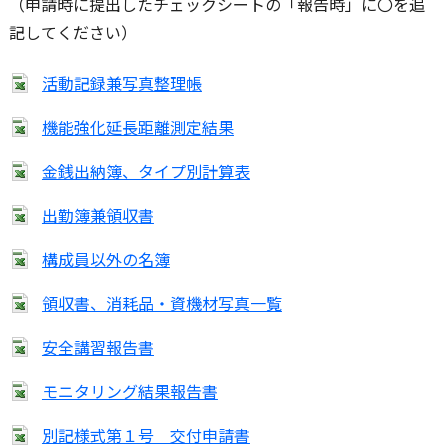
（申請時に提出したチェックシートの「報告時」に〇を追
記してください）
活動記録兼写真整理帳
機能強化延長距離測定結果
金銭出納簿、タイプ別計算表
出勤簿兼領収書
構成員以外の名簿
領収書、消耗品・資機材写真一覧
安全講習報告書
モニタリング結果報告書
別記様式第１号 交付申請書