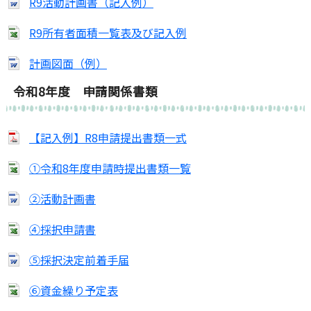
R9活動計画書（記入例）
R9所有者面積一覧表及び記入例
計画図面（例）
令和8年度 申請関係書類
【記入例】R8申請提出書類一式
①令和8年度申請時提出書類一覧
②活動計画書
④採択申請書
⑤採択決定前着手届
⑥資金繰り予定表