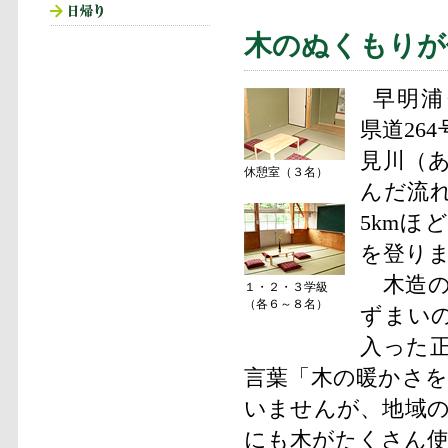
木のぬくもりが
早明浦
県道26
見川（
休憩室（３名）
んだ流
5kmほ
を登り
木造の
１・２・３学級
（各６～８名）
ずまい
入った
言葉「木の暖かさ
いませんが、地域
にも木がたくさん使